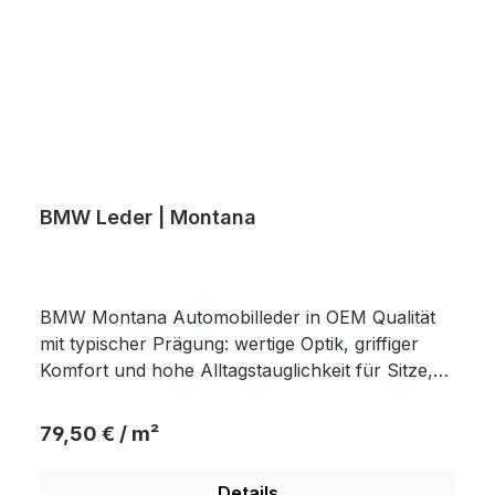
BMW Leder | Montana
BMW Montana Automobilleder in OEM Qualität
mit typischer Prägung: wertige Optik, griffiger
Komfort und hohe Alltagstauglichkeit für Sitze,
Türen & Interieur.
Regulärer Preis:
79,50 € / m²
Details