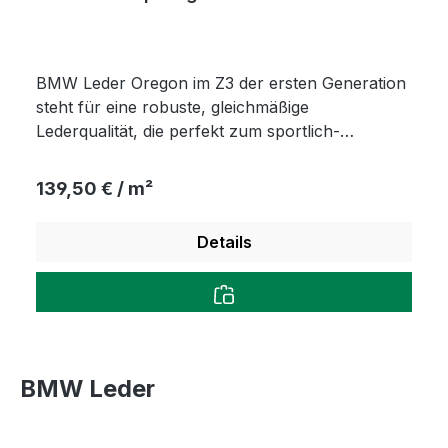
BMW Leder Oregon im Z3 der ersten Generation
steht für eine robuste, gleichmäßige
Lederqualität, die perfekt zum sportlich-
puristischen Charakter des Roadsters passt. Die
pigmentierte Oberfläche mit definierter Narbung
Regulärer Preis:
139,50 € / m²
bietet eine langlebige Optik und hohe
Alltagstauglichkeit. Ideal für Fahrer, die
Details
Originalität, Funktion und zeitlose BMW-
Interieurqualität schätzen.
BMW Leder