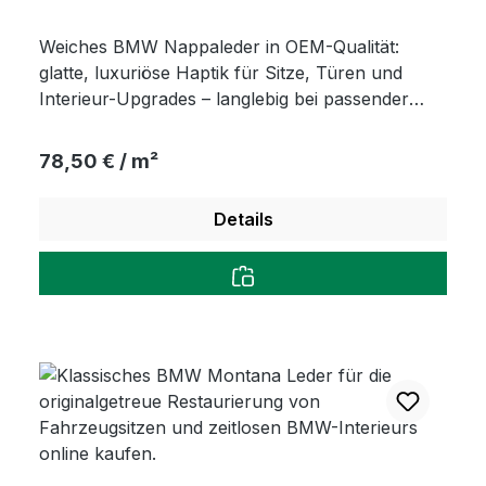
Weiches BMW Nappaleder in OEM-Qualität:
glatte, luxuriöse Haptik für Sitze, Türen und
Interieur-Upgrades – langlebig bei passender
Pflege.
Regulärer Preis:
78,50 € / m²
Details