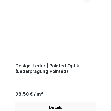
Design-Leder | Pointed Optik
(Lederprägung Pointed)
Regulärer Preis:
98,50 € / m²
Details