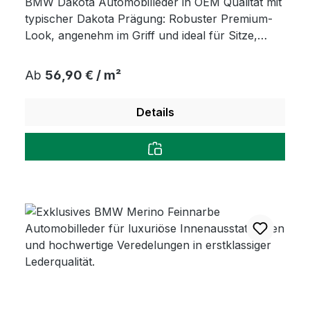
BMW Dakota Automobilleder in OEM Qualität mit
typischer Dakota Prägung: Robuster Premium-
Look, angenehm im Griff und ideal für Sitze,
Türen & Interieur-Upgrades.
Regulärer Preis:
Ab
56,90 € / m²
Details