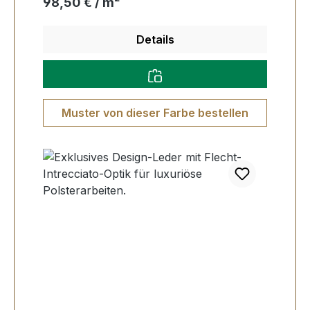
Regulärer Preis:
98,50 € / m²
Details
Muster von dieser Farbe bestellen