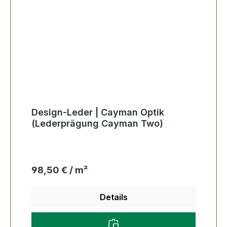
Design-Leder | Cayman Optik
(Lederprägung Cayman Two)
Regulärer Preis:
98,50 € / m²
Details