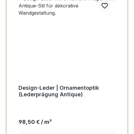
Design-Leder | Ornamentoptik
(Lederprägung Antique)
Regulärer Preis:
98,50 € / m²