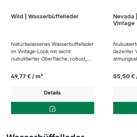
Wild | Wasserbüffelleder
Nevada |
Vintage
Naturbelassenes Wasserbüffelleder
Nubukiert
im Vintage-Look mit leicht
dezenter V
nubuktierter Oberfläche: robust,
atmungsakt
atmungsaktiv und mit
charakter
charaktervoller Patina für Möbel,
Faltenstru
Regulärer Preis:
Regulärer
49,77 € / m²
55,50 € 
Schuhe und Accessoires.
Details