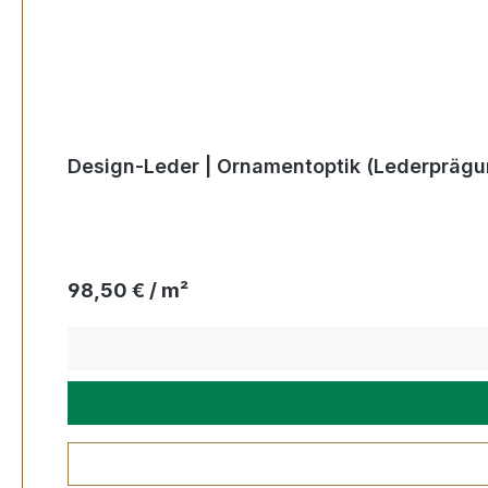
Design-Leder | Ornamentoptik (Lederprägu
Regulärer Preis:
98,50 € / m²