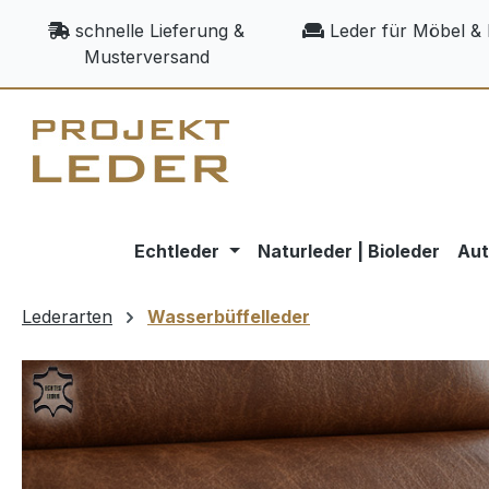
m Hauptinhalt springen
Zur Suche springen
Zur Hauptnavigation springen
schnelle Lieferung &
Leder für Möbel & 
Musterversand
Echtleder
Naturleder | Bioleder
Aut
Lederarten
Wasserbüffelleder