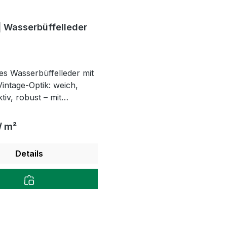
 Wasserbüffelleder
es Wasserbüffelleder mit
intage-Optik: weich,
iv, robust – mit
starker Narben- und
ktur.
 Preis:
/ m²
Details