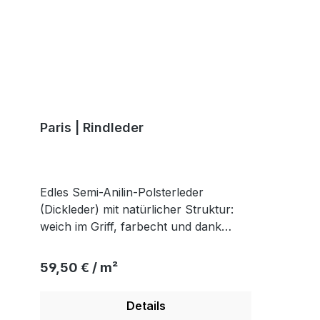
Paris | Rindleder
Edles Semi-Anilin-Polsterleder
(Dickleder) mit natürlicher Struktur:
weich im Griff, farbecht und dank
leichter Pigmentierung alltagstauglich.
Regulärer Preis:
59,50 € / m²
Details