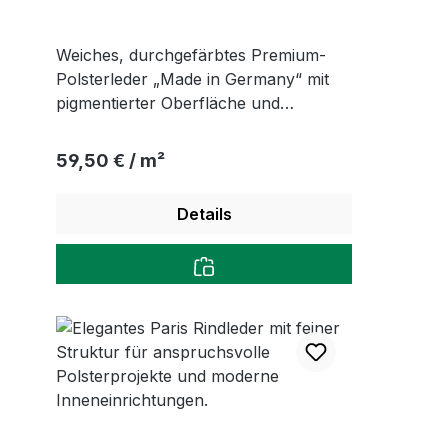
Weiches, durchgefärbtes Premium-
Polsterleder „Made in Germany“ mit
pigmentierter Oberfläche und
wirksamem Fleckschutz – pflegeleicht,
robust, klassisch.
Regulärer Preis:
59,50 € / m²
Details