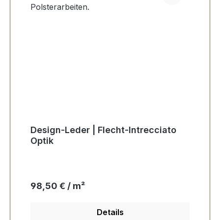
Design-Leder | Flecht-Intrecciato
Optik
Regulärer Preis:
98,50 € / m²
Details