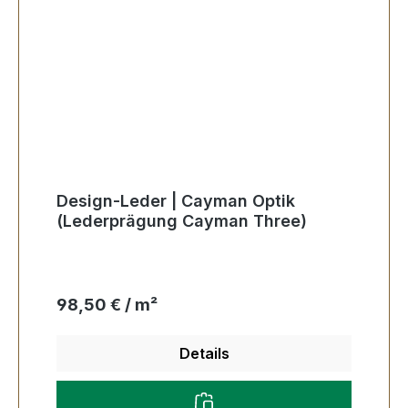
Design-Leder | Cayman Optik
(Lederprägung Cayman Three)
Regulärer Preis:
98,50 € / m²
Details