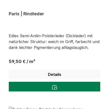
Paris | Rindleder
Edles Semi-Anilin-Polsterleder (Dickleder) mit
natürlicher Struktur: weich im Griff, farbecht und
dank leichter Pigmentierung alltagstauglich.
Regulärer Preis:
59,50 € / m²
Details