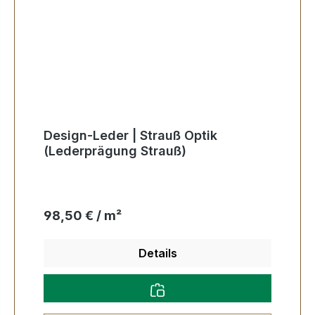
Design-Leder | Strauß Optik
(Lederprägung Strauß)
Regulärer Preis:
98,50 € / m²
Details