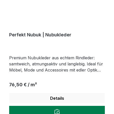
Perfekt Nubuk | Nubukleder
Premium Nubukleder aus echtem Rindleder:
samtweich, atmungsaktiv und langlebig. Ideal für
Möbel, Mode und Accessoires mit edler Optik
und natürlicher Haptik.
Regulärer Preis:
76,50 € / m²
Details