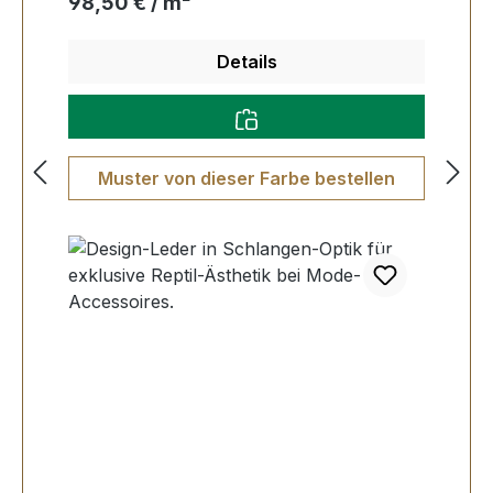
Regulärer Preis:
98,50 € / m²
Details
Muster von dieser Farbe bestellen