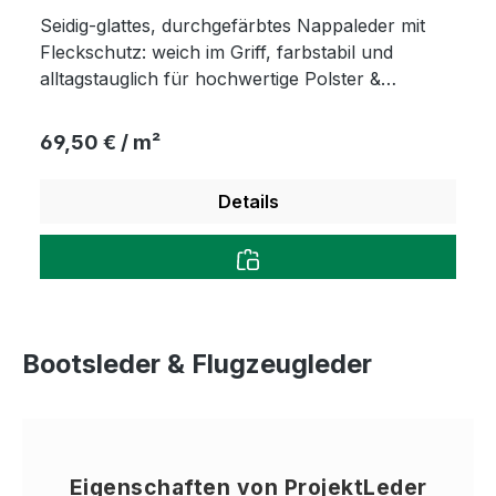
Seidig-glattes, durchgefärbtes Nappaleder mit
Fleckschutz: weich im Griff, farbstabil und
alltagstauglich für hochwertige Polster &
Accessoires.
Regulärer Preis:
69,50 € / m²
Details
Bootsleder & Flugzeugleder
Eigenschaften von ProjektLeder