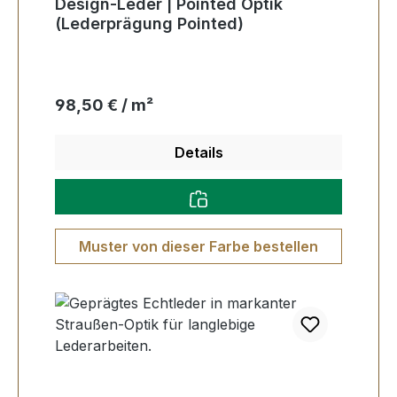
Design-Leder | Pointed Optik
(Lederprägung Pointed)
Regulärer Preis:
98,50 € / m²
Details
Muster von dieser Farbe bestellen