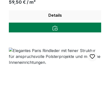
Regulärer Preis:
59,50 € / m²
Details