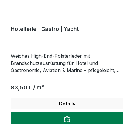
Hotellerie | Gastro | Yacht
Weiches High-End-Polsterleder mit
Brandschutzausrüstung für Hotel und
Gastronomie, Aviation & Marine – pflegeleicht,
AZO-frei und für öffentliche Bereiche geeignet.
Regulärer Preis:
83,50 € / m²
Details