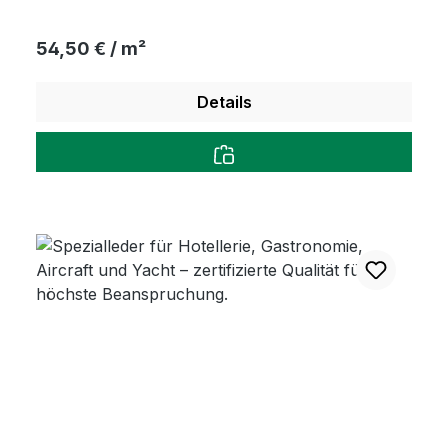
Regulärer Preis:
54,50 € / m²
Details