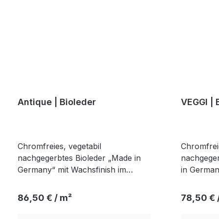
Antique | Bioleder
VEGGI | 
Chromfreies, vegetabil
Chromfreie
nachgegerbtes Bioleder „Made in
nachgeger
Germany“ mit Wachsfinish im
in German
authentischen Antique/Vintage-
und mit s
Look – atmungsaktiv, robust und
nachhaltig
Regulärer Preis:
Regulärer
86,50 € / m²
78,50 € 
patinierend.