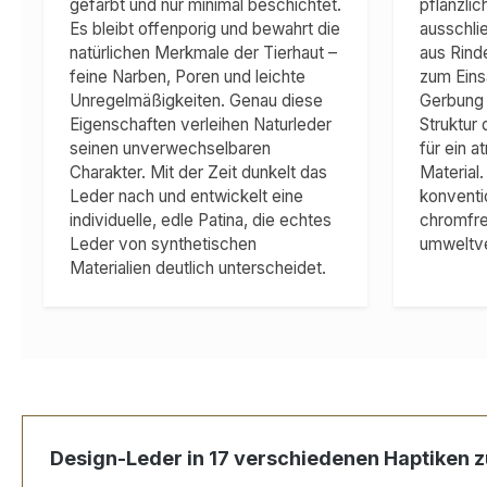
gefärbt und nur minimal beschichtet.
pflanzli
Es bleibt offenporig und bewahrt die
ausschlie
natürlichen Merkmale der Tierhaut –
aus Rind
feine Narben, Poren und leichte
zum Eins
Unregelmäßigkeiten. Genau diese
Gerbung e
Eigenschaften verleihen Naturleder
Struktur
seinen unverwechselbaren
für ein a
Charakter. Mit der Zeit dunkelt das
Material
Leder nach und entwickelt eine
konventi
individuelle, edle Patina, die echtes
chromfre
Leder von synthetischen
umweltve
Materialien deutlich unterscheidet.
Produktgalerie überspringen
Design-Leder in 17 verschiedenen Haptiken z