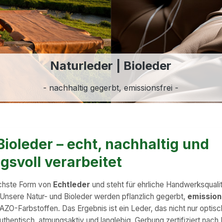
Naturleder | Bioleder
- nachhaltig gegerbt, emissionsfrei -
Bioleder – echt, nachhaltig und
svoll verarbeitet
lichste Form von
Echtleder
und steht für ehrliche Handwerksqualit
 Unsere Natur- und Bioleder werden pflanzlich gegerbt,
emissio
ZO-Farbstoffen. Das Ergebnis ist ein Leder, das nicht nur optisc
authentisch, atmungsaktiv und langlebig. Gerbung zertifiziert nach