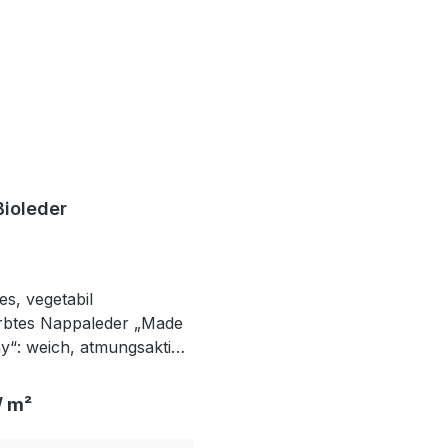
Bioleder
s, vegetabil
btes Nappaleder „Made
y“: weich, atmungsaktiv
chöner Patina –
 produziert.
 Preis:
/ m²