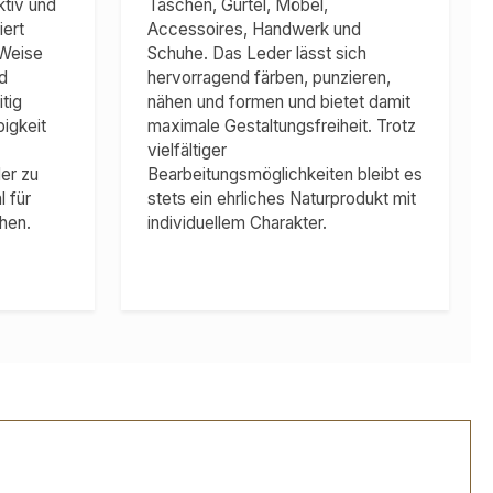
ktiv und
Taschen, Gürtel, Möbel,
iert
Accessoires, Handwerk und
 Weise
Schuhe. Das Leder lässt sich
d
hervorragend färben, punzieren,
tig
nähen und formen und bietet damit
igkeit
maximale Gestaltungsfreiheit. Trotz
vielfältiger
der zu
Bearbeitungsmöglichkeiten bleibt es
 für
stets ein ehrliches Naturprodukt mit
hen.
individuellem Charakter.