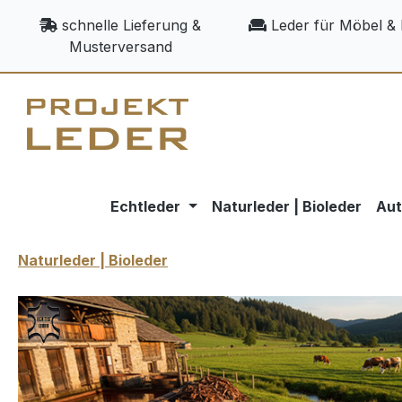
m Hauptinhalt springen
Zur Suche springen
Zur Hauptnavigation springen
schnelle Lieferung &
Leder für Möbel & 
Musterversand
Echtleder
Naturleder | Bioleder
Aut
Naturleder | Bioleder