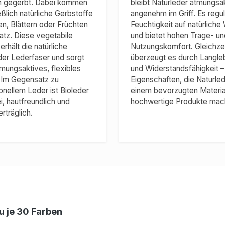
ch gegerbt. Dabei kommen
bleibt Naturleder atmungsa
ßlich natürliche Gerbstoffe
angenehm im Griff. Es regul
en, Blättern oder Früchten
Feuchtigkeit auf natürliche
atz. Diese vegetabile
und bietet hohen Trage- un
rhält die natürliche
Nutzungskomfort. Gleichzei
 der Lederfaser und sorgt
überzeugt es durch Langleb
tmungsaktives, flexibles
und Widerstandsfähigkeit –
. Im Gegensatz zu
Eigenschaften, die Naturle
onellem Leder ist Bioleder
einem bevorzugten Material
i, hautfreundlich und
hochwertige Produkte mac
rträglich.
u je 30 Farben