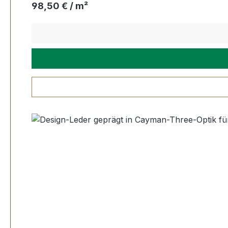
Regulärer Preis:
98,50 € / m²