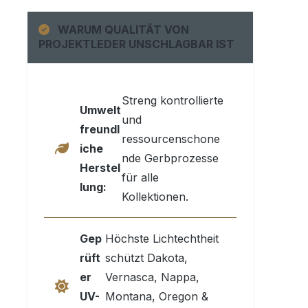
WARUM QUALITÄT VON
PROJEKTLEDER UNSCHLAGBAR IST
Streng kontrollierte
Umwelt
und
freundl
ressourcenschone
iche
nde Gerbprozesse
Herstel
für alle
lung:
Kollektionen.
Gep
Höchste Lichtechtheit
rüft
schützt Dakota,
er
Vernasca, Nappa,
UV-
Montana, Oregon &