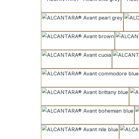
chic grey
pearl grey
brown
cuoia
commodore blue
brittany blue
bohemian blue
nile blue