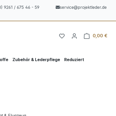
) 9261 / 675 46 - 59
service@projektleder.de
0,00 €
Ware
offe
Zubehör & Lederpflege
Reduziert
ht & Flugzeug