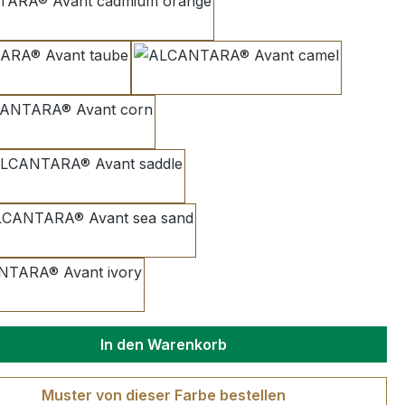
cadmium orange
taube
camel
corn
saddle
sea sand
ivory
wünschten Wert ein oder benutze die S
In den Warenkorb
Muster von dieser Farbe bestellen