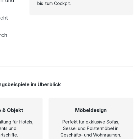
en und
bis zum Cockpit.
icht
rch
ngsbeispiele im Überblick
e & Objekt
Möbeldesign
ttung für Hotels,
Perfekt für exklusive Sofas,
ants und
Sessel und Polstermöbel in
tschiffe.
Geschäfts- und Wohnräumen.