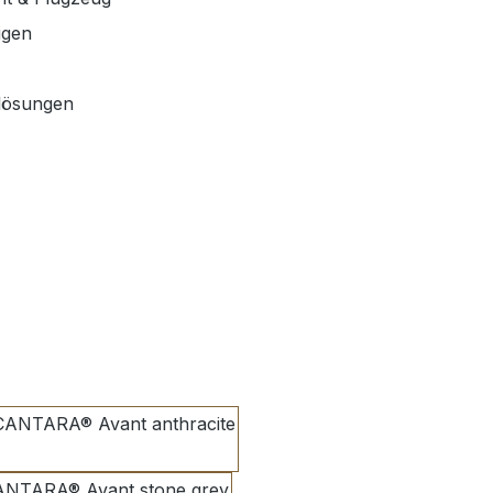
igen
nlösungen
anthracite