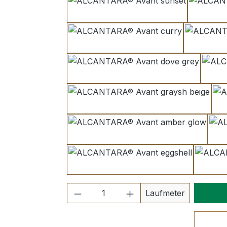
sunset
curry
dove grey
graysh beige
amber glow
eggshell
Produkt Anzahl: Gib den ge
Laufmeter