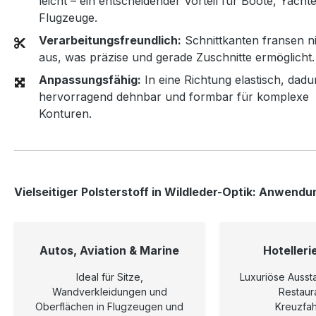
leicht – ein entscheidender Vorteil für Boote, Yacht
Flugzeuge.
Verarbeitungsfreundlich:
Schnittkanten fransen n
aus, was präzise und gerade Zuschnitte ermöglicht.
Anpassungsfähig:
In eine Richtung elastisch, dadu
hervorragend dehnbar und formbar für komplexe
Konturen.
Vielseitiger Polsterstoff in Wildleder-Optik: Anwendu
Autos, Aviation & Marine
Hotelleri
Ideal für Sitze,
Luxuriöse Aussta
Wandverkleidungen und
Restaur
Oberflächen in Flugzeugen und
Kreuzfahr