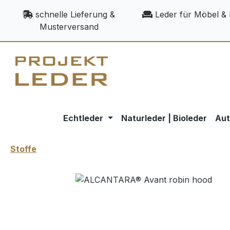
m Hauptinhalt springen
Zur Suche springen
Zur Hauptnavigation springen
schnelle Lieferung &
Leder für Möbel & 
Musterversand
Echtleder
Naturleder | Bioleder
Aut
Stoffe
Bildergalerie überspringen