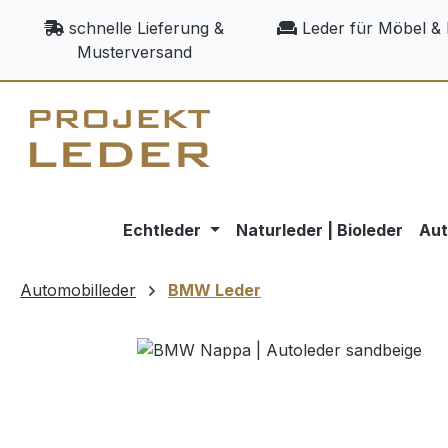
m Hauptinhalt springen
Zur Suche springen
Zur Hauptnavigation springen
schnelle Lieferung &
Leder für Möbel & 
Musterversand
Echtleder
Naturleder | Bioleder
Aut
Automobilleder
BMW Leder
Bildergalerie überspringen