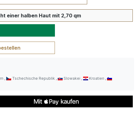
wünschten Wert ein oder benutze die S
ht einer halben Haut mit 2,70 qm
b
bestellen
rn
Tschechische Republik
Slowakei
Kroatien