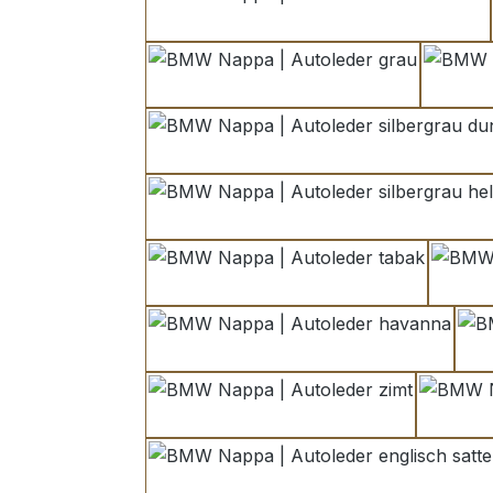
anthrazit hell
grau
silbergrau dunke
silbergrau hell
tabak
havanna
zimt
englisch sattelled