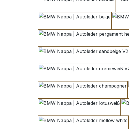
atlantis
beige
pergament hell
sandbeige V2
cremeweiß V2
champagner
lotusweiß
mellow white