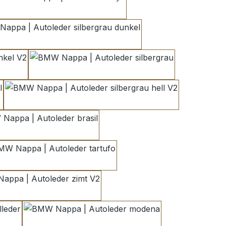
onyx
silbergrau dunkel
l V2
silbergrau
silbergrau hell V2
brasil
tartufo
zimt V2
er
modena