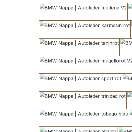
modena V2
karmesin rot
taninrot
mugellorot V2
sport rot
trinidad rot
tobago blau