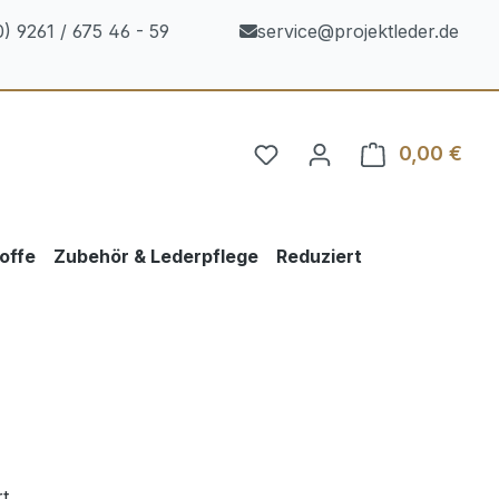
) 9261 / 675 46 - 59
service@projektleder.de
0,00 €
Ware
offe
Zubehör & Lederpflege
Reduziert
t