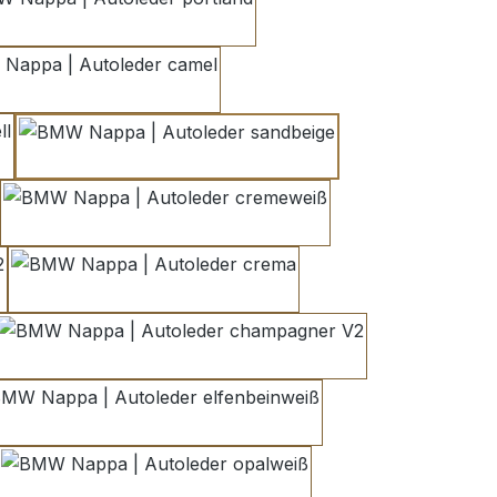
portland
camel
sandbeige
cremeweiß
crema
champagner V2
elfenbeinweiß
opalweiß