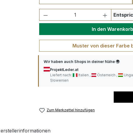
Produkt Anzahl: Gib den ge
Entspric
In den Warenkor
Muster von dieser Farbe 
Wir haben auch Shops in deiner Nähe 🌍
ProjektLeder.at
Liefert nach:
Italien
Österreich
Unga
Slowenien
Zum Merkzettel hinzufügen
erstellerinformationen