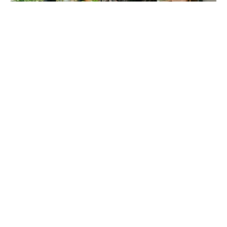
16.05.26
Leder & Nachhaltigkeit: Warum echte
Qualität die umweltbewusste Wahl ist |
ProjektLeder
Entdecken Sie, warum echtes Leder die nachhaltigste
Wahl ist. Erfahren Sie alles über Langlebigkeit, Haptik
und umweltfreundliche Herstellung bei ProjektLeder.
J. M.
5 Beiträge