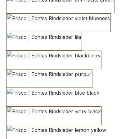
anthracite green
violet blueness
lila
blackberry
purpur
blue black
ivory black
lemon yellow