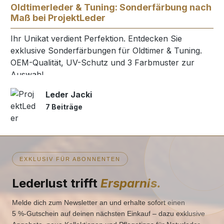
Oldtimerleder & Tuning: Sonderfärbung nach
Maß bei ProjektLeder
Ihr Unikat verdient Perfektion. Entdecken Sie
exklusive Sonderfärbungen für Oldtimer & Tuning.
OEM-Qualität, UV-Schutz und 3 Farbmuster zur
Auswahl.
Leder Jacki
7 Beiträge
EXKLUSIV FÜR ABONNENTEN
Lederlust trifft
Ersparnis.
Melde dich zum Newsletter an und erhalte sofort einen
5 %‑Gutschein auf deinen nächsten Einkauf – dazu exklusive