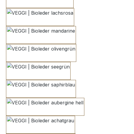
babyrosa
lachsrosa
mandarine
olivengrün
seegrün
saphirblau
aubergine hell
achatgrau