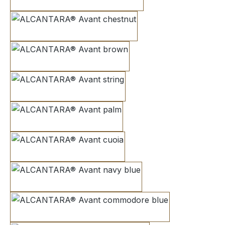
pearl grey
chestnut
brown
string
palm
cuoia
navy blue
commodore blue