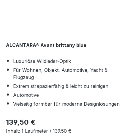
ALCANTARA® Avant brittany blue
Luxuriöse Wildleder-Optik
Für Wohnen, Objekt, Automotive, Yacht &
Flugzeug
Extrem strapazierfähig & leicht zu reinigen
Automotive
Vielseitig formbar für moderne Designlösungen
Regulärer Preis:
139,50 €
Inhalt:
1 Laufmeter /
139,50 €