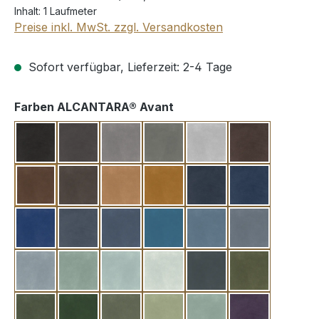
Inhalt:
1 Laufmeter
Preise inkl. MwSt. zzgl. Versandkosten
Sofort verfügbar, Lieferzeit: 2-4 Tage
auswählen
Farben ALCANTARA® Avant
slate black
anthracite
chic grey
stone grey
pearl grey
chestnut
brown
string
palm
cuoia
navy blue
commodore 
infanta blue
brittany blue
powder blue
bohemian blue
porclain blue
nile blue
velvet blue
sky blue
aubusson
ice
sea green
kiwi