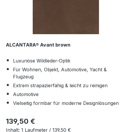
ALCANTARA® Avant brown
Luxuriöse Wildleder-Optik
Für Wohnen, Objekt, Automotive, Yacht &
Flugzeug
Extrem strapazierfähig & leicht zu reinigen
Automotive
Vielseitig formbar für moderne Designlösungen
Regulärer Preis:
139,50 €
Inhalt:
1 Laufmeter /
139,50 €