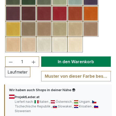
lichen green
robin hood
fern green
almond green
celadon green
violet
aubergine
bordeaux
pompeian red
goya red
sunset
cadmium or
curry
taube
camel
dove grey
corn
graysh beige
saddle
amber glow
sea sand
eggshell
ivory
Produkt Anzahl: Gib den gewünschten We
In den Warenkorb
Laufmeter
Muster von dieser Farbe bestellen
Wir haben auch Shops in deiner Nähe 🌍
ProjektLeder.at
Liefert nach:
Italien
Österreich
Ungarn
Tschechische Republik
Slowakei
Kroatien
Slowenien