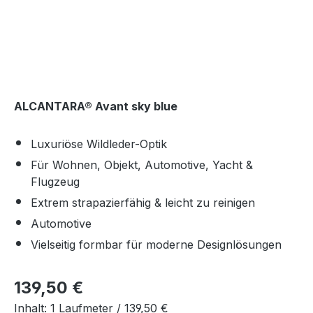
ALCANTARA® Avant sky blue
Luxuriöse Wildleder-Optik
Für Wohnen, Objekt, Automotive, Yacht &
Flugzeug
Extrem strapazierfähig & leicht zu reinigen
Automotive
Vielseitig formbar für moderne Designlösungen
Regulärer Preis:
139,50 €
Inhalt:
1 Laufmeter /
139,50 €