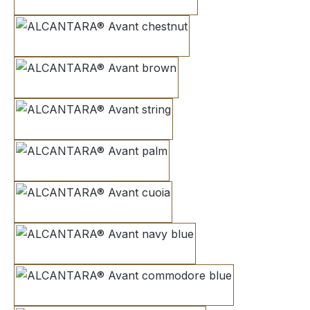
pearl grey
chestnut
brown
string
palm
cuoia
navy blue
commodore blue