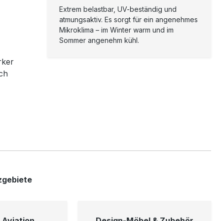
Extrem belastbar, UV-beständig und
atmungsaktiv. Es sorgt für ein angenehmes
Mikroklima – im Winter warm und im
Sommer angenehm kühl.
rker
ch
tzgebiete
 Aviation
Design-Möbel & Zubehör