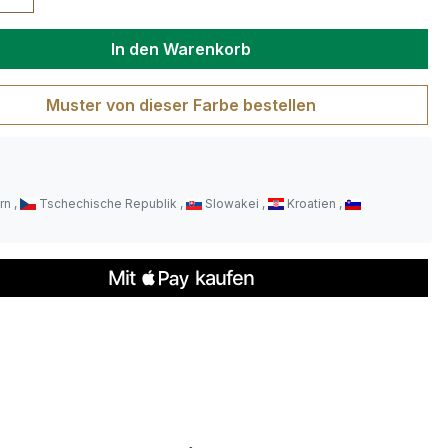
wünschten Wert ein oder benutze die S
In den Warenkorb
Muster von dieser Farbe bestellen
rn
Tschechische Republik
Slowakei
Kroatien