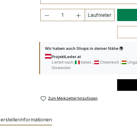
Produkt Anzahl: Gib den ge
Laufmeter
Wir haben auch Shops in deiner Nähe 🌍
ProjektLeder.at
Liefert nach:
Italien
Österreich
Unga
Slowenien
Zum Merkzettel hinzufügen
erstellerinformationen