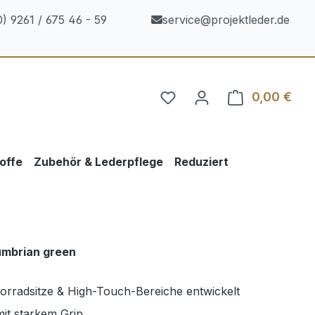
) 9261 / 675 46 - 59
service@projektleder.de
0,00 €
Ware
offe
Zubehör & Lederpflege
Reduziert
umbrian green
torradsitze & High-Touch-Bereiche entwickelt
mit starkem Grip