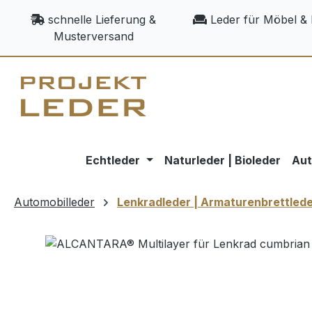
m Hauptinhalt springen
Zur Suche springen
Zur Hauptnavigation springen
schnelle Lieferung &
Leder für Möbel & 
Musterversand
Echtleder
Naturleder | Bioleder
Aut
Automobilleder
Lenkradleder | Armaturenbrettled
Bildergalerie überspringen