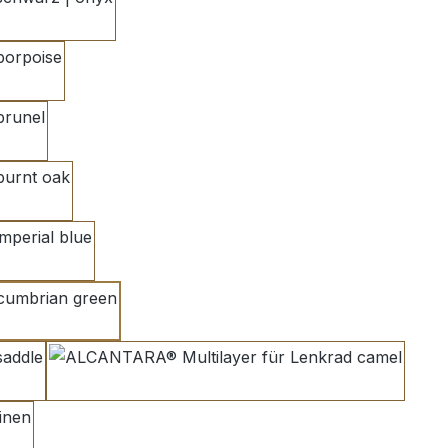
yx
een
camel