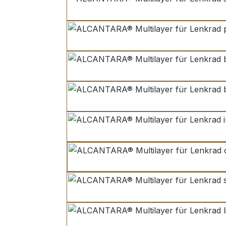
schwarz | on
porpoise
brunel
burnt oak
imperial blue
cumbrian gr
saddle
linen