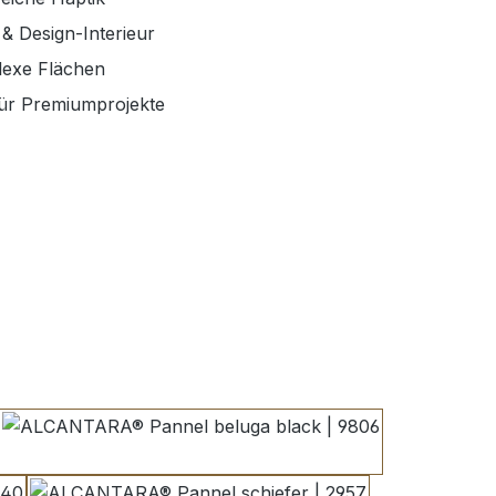
 & Design-Interieur
plexe Flächen
 für Premiumprojekte
n
beluga black | 9806