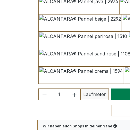
java | 2974
beige | 2292
perlrosa | 1510
sand rose | 1108
crema | 1594
Produkt Anzahl: Gib den ge
Laufmeter
Wir haben auch Shops in deiner Nähe 🌍