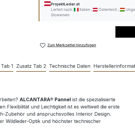
ProjektLeder.at
Liefert nach:
Italien
Österreich
Unga
Slowenien
Zum Merkzettel hinzufügen
 Tab 1
Zusatz Tab 2
Technische Daten
Herstellerinforma
arbeiten?
ALCANTARA® Pannel
ist die spezialisierte
xibilität und Leichtigkeit ist es weltweit die erste
h-Zubehör und anspruchsvolles Interior Design.
ger Wildleder-Optik und höchster technischer