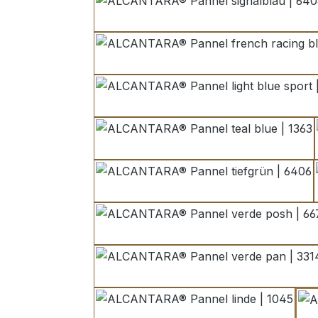
signalblau | 6408
french racing b
light blue sport | 
teal blue | 1363
tiefgrün | 6406
verde posh | 6676
verde pan | 3314
linde | 1045