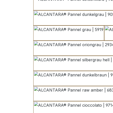
tiefschwarz | 9040
dunkelgrau | 9052
grau | 5919
oriongrau | 2934
silbergrau hell | 
dunkelbraun | 950
raw amber | 6833
cioccolato | 9714