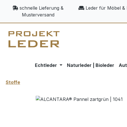
m Hauptinhalt springen
Zur Suche springen
Zur Hauptnavigation springen
schnelle Lieferung &
Leder für Möbel & 
Musterversand
Echtleder
Naturleder | Bioleder
Aut
Stoffe
Bildergalerie überspringen