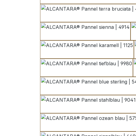
terra bruciata | 4
sienna | 4914
karamell | 1125
tiefblau | 9980
blue sterling | 5432
stahlblau | 9041
ozean blau | 5751