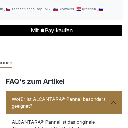
rn
Tschechische Republik
Slowakei
Kroatien
tionen
FAQ's zum Artikel
Wofür ist ALCANTARA® Pannel besonders
geeignet?
ALCANTARA® Pannel ist das originale