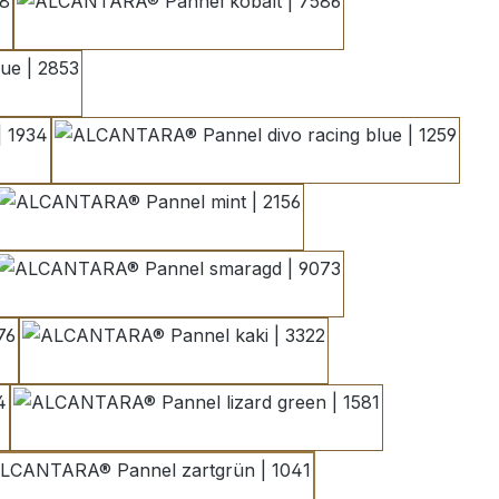
kobalt | 7586
lue | 2853
1934
divo racing blue | 1259
mint | 2156
smaragd | 9073
kaki | 3322
lizard green | 1581
zartgrün | 1041