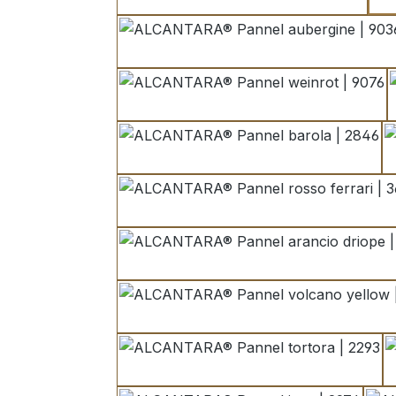
aubergine | 9036
weinrot | 9076
barola | 2846
rosso ferrari | 367
arancio driope | 
volcano yellow | 
tortora | 2293