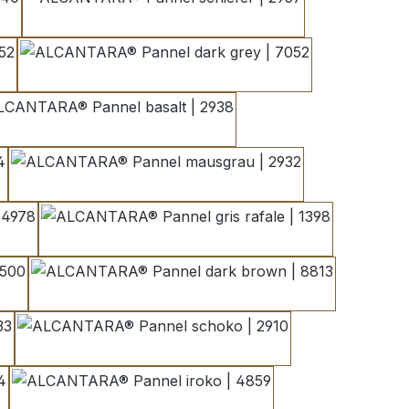
schiefer | 2957
dark grey | 7052
basalt | 2938
mausgrau | 2932
4978
gris rafale | 1398
0
dark brown | 8813
schoko | 2910
iroko | 4859