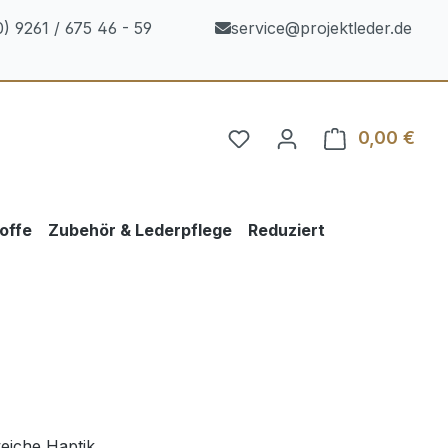
) 9261 / 675 46 - 59
service@projektleder.de
0,00 €
Ware
offe
Zubehör & Lederpflege
Reduziert
weiche Haptik