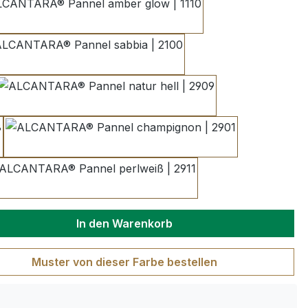
amber glow | 1110
sabbia | 2100
natur hell | 2909
champignon | 2901
perlweiß | 2911
wünschten Wert ein oder benutze die S
In den Warenkorb
Muster von dieser Farbe bestellen