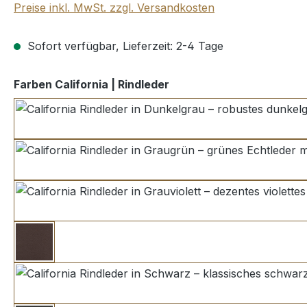
Preise inkl. MwSt. zzgl. Versandkosten
Sofort verfügbar, Lieferzeit: 2-4 Tage
auswählen
Farben California | Rindleder
dunk
gra
grauviolett
pekannuss
schwar