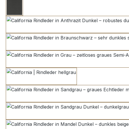
anthrazit
ant
bra
grau
hellgrau
sandg
san