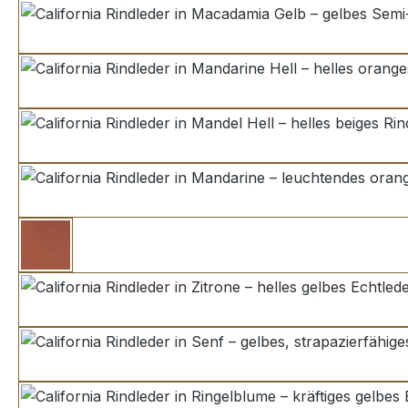
macadamia
mand
mandel
mandari
dunkel orange
zitrone
senf