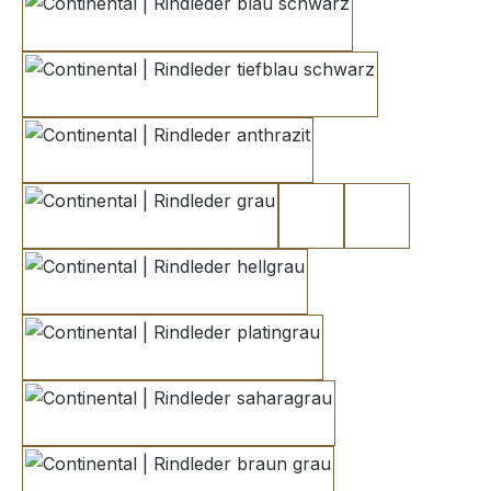
blau schwarz
tiefblau schwarz
anthrazit
grau
hellgrau 3
hellgrau 2
hellgrau
platingrau
saharagrau