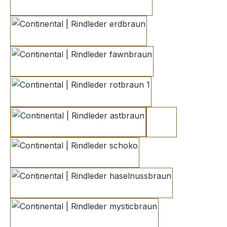
nussbraun
erdbraun
fawnbraun
rotbraun 1
astbraun
kakaobraun 1
schoko
haselnussbraun
mysticbraun