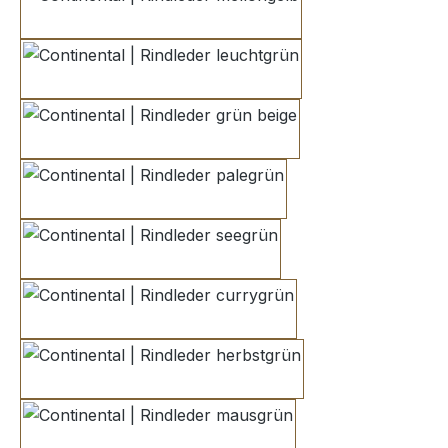
mellongelb
leuchtgrün
grün beige
palegrün
seegrün
currygrün
herbstgrün
mausgrün