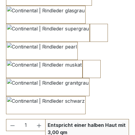
braun grau
glasgrau
supergrau
dunkelgrau 2
pearl
muskat
dunkelgrau 1
granitgrau
schwarz
Produkt Anzahl: Gib den gewünschten We
Entspricht einer halben Haut mit
3,00 qm