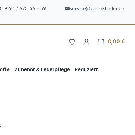
) 9261 / 675 46 - 59
service@projektleder.de
0,00 €
Ware
offe
Zubehör & Lederpflege
Reduziert
z