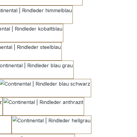
himmelblau
kobaltblau
steelblau
blau grau
blau schwarz
anthrazit
u 3
hellgrau 2
hellgrau