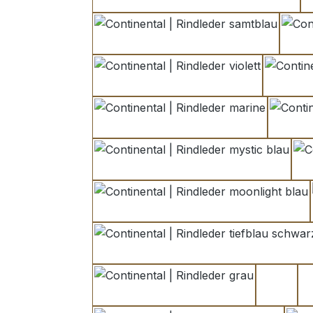
samtblau
violett
marine
mystic blau
moonlight blau
tiefblau schwarz
grau
hellgra