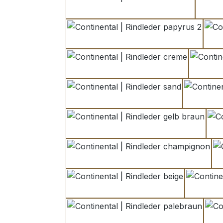
off weiß
papyrus 2
creme
sand
gelb braun
champignon
beige
palebraun