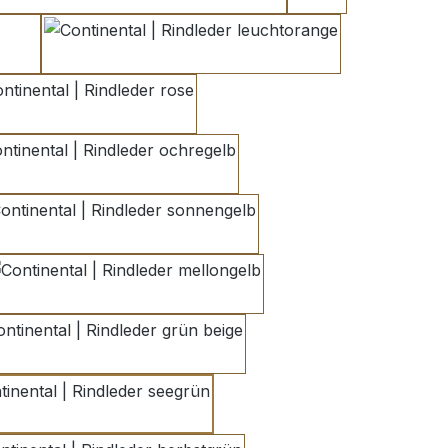
reinorange 2
leuchtorange
rose
ochregelb
sonnengelb
mellongelb
grün beige
seegrün