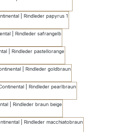
mandelcreme
papyrus 1
safrangelb
pastellorange
goldbraun
pearlbraun
braun beige
macchiatobraun