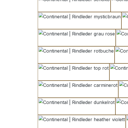
schoko
mysticbraun
grau rose
rotbuche
top rot
carminerot
dunkelrot
heather violett