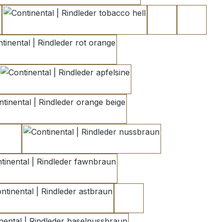
tobacco hell
orange brown 1
orange 
rot orange
apfelsine
orange beige
kakaobraun 2
nussbraun
fawnbraun
astbraun
kakaobraun 1