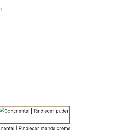
h
en
puder