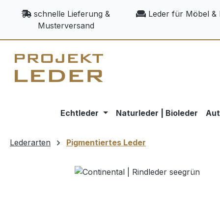
m Hauptinhalt springen
Zur Suche springen
Zur Hauptnavigation springen
schnelle Lieferung &
Leder für Möbel & 
Musterversand
Echtleder
Naturleder | Bioleder
Aut
Lederarten
Pigmentiertes Leder
Bildergalerie überspringen