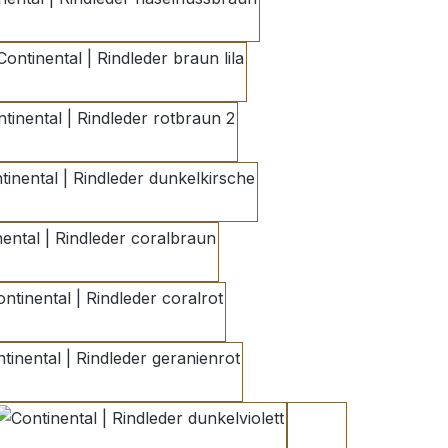
haselnussbraun
braun lila
rotbraun 2
dunkelkirsche
coralbraun
coralrot
geranienrot
dunkelviolett
reinorange 1