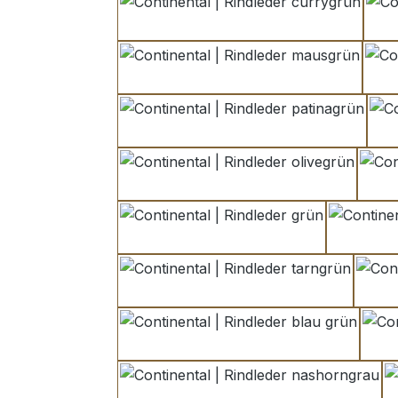
currygrün
mausgrün
patinagrün
olivegrün
grün
tarngrün
blau grün
nashorngrau