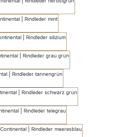
herbstgrün
mint
silizium
grau grün
tannengrün
schwarz grün
telegrau
meeresblau