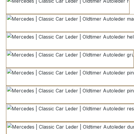
rot
magmarot
hellrot
grün
piniengrün
piniengrün V2
resedagrün