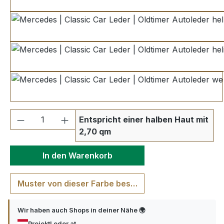
ivory
hellbeige
helios
weiß
Produkt Anzahl: Gib den gewünschten We
Entspricht einer halben Haut mit
2,70 qm
In den Warenkorb
Muster von dieser Farbe bestellen
Wir haben auch Shops in deiner Nähe 🌍
ProjektLeder.at