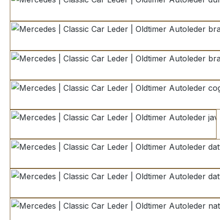
dunkelbraun
brasil
brasil Variante 2
cognac 2 ton
java
dattel
dattel Variante 2
natur