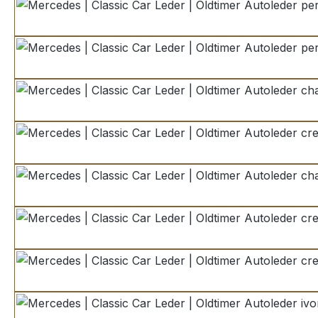
pergament hell
pergament Variante
champignon
creme
champagner
cremebeige
cremebeige Variant