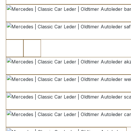
bambus
safran
mittelrot
mittelrot Variante 2
akzentrot
weinrot
scarletrot
cancan