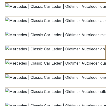
dunkelgrau
aerograu
mittelgrau
grau
quartz
oriongrau
silber