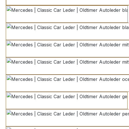
dunkelblau
blau
blau Variante 2
mittelblau
mittelblau Variante 2
ocean
gelb
pergament