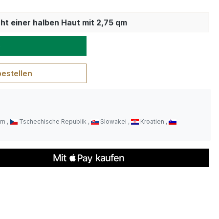
wünschten Wert ein oder benutze die S
ht einer halben Haut mit 2,75 qm
b
bestellen
rn
Tschechische Republik
Slowakei
Kroatien