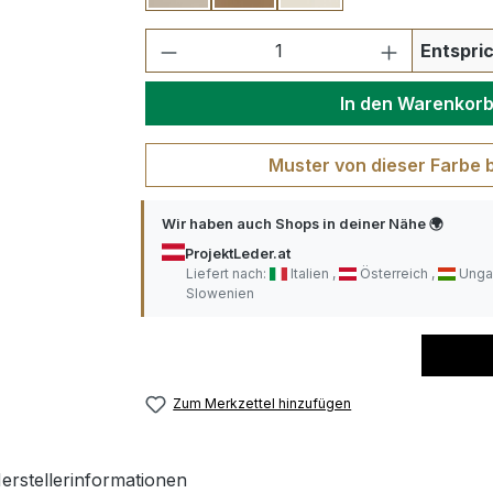
Produkt Anzahl: Gib den ge
Entspric
In den Warenkor
Muster von dieser Farbe 
Wir haben auch Shops in deiner Nähe 🌍
ProjektLeder.at
Liefert nach:
Italien
Österreich
Unga
Slowenien
Zum Merkzettel hinzufügen
erstellerinformationen