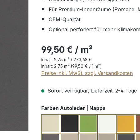
Für Premium-Innenräume (Porsche, 
OEM-Qualität
Optional perforiert für mehr Klimakom
99,50 € / m²
Inhalt:
2.75 m² /
273,63 €
Inhalt:
2.75 m²
(99,50 € / 1 m²)
Preise inkl. MwSt. zzgl. Versandkosten
Sofort verfügbar, Lieferzeit: 2-4 Tage
auswählen
Farben Autoleder | Nappa
crema
tiefschwarz glänzend
verde ulysses
weiß
yello