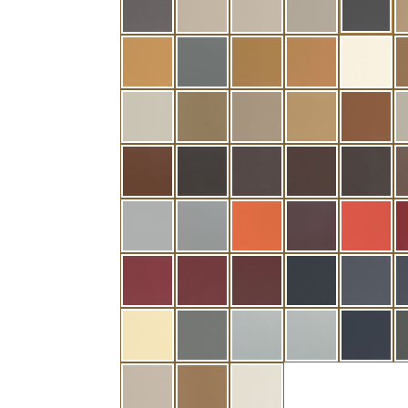
classicgrau
silk
saharabeige
seidenbeige
graphi
gelbbeige
grau
kaschmir
modena
porze
mellow white
chaplis
tartufo hell
saffron
braun
sattelbraun wolke
espressobraun
tabak
dunkelbraun
cocoa
alpacagrau
oriongrau
arancia mira
satinrot pearl
tropi
berryrot
karmesinrot
mystic rot
royalblau
graphi
helios
silbergrau dunkel
greige
kristallgrau gr
blau
macchiatobeige
sand
signalweiß pearl