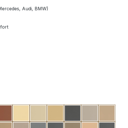
Mercedes, Audi, BMW)
fort
wstone
zimt
champagner
vanille
pastellgelb
titangrau pearl
elfenbeinweiß
perle