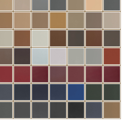
t
java
champignon
riffgrau
basaltgrau
kaschmirbeige buckskin
cremeweiß
grau mitte
llan
sandbeige
luxorbeige
savannenbeige landscape
savannabeige
camel
stein mittel
mandelbe
 natur
kiesel
hellbraun
silber pearl metallic
havanna
moccabraun
kastanienbraun
umbra
nußbraun
espresso natur
kieselgrau
lichtgrau
silbergrau hell
kreide
kupfer
c orange
sport rot
classicrot
bordeauxrot
sunsetrot
bengalrot wolke
flamencorot
taninrot
tblau
seeblau
nachtblau
mystic blau
jazzblue
linaritblau
smaragdgrün
dunkelgr
eige
steingrau
achatgrau
muschelgrau
anthrazit
schwarz
tiefseeblau
toskanabe