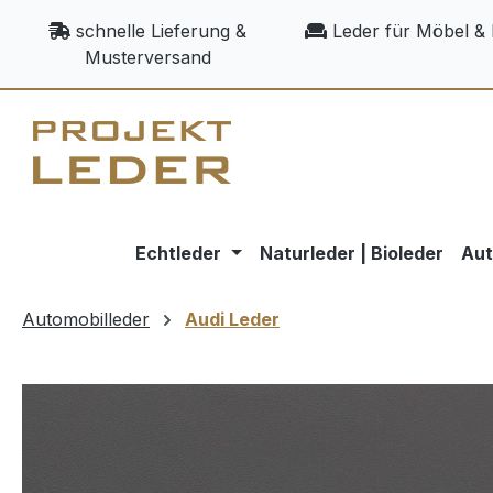
m Hauptinhalt springen
Zur Suche springen
Zur Hauptnavigation springen
schnelle Lieferung &
Leder für Möbel & 
Musterversand
Echtleder
Naturleder | Bioleder
Aut
Automobilleder
Audi Leder
Bildergalerie überspringen