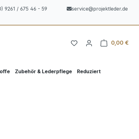
) 9261 / 675 46 - 59
service@projektleder.de
0,00 €
Ware
offe
Zubehör & Lederpflege
Reduziert