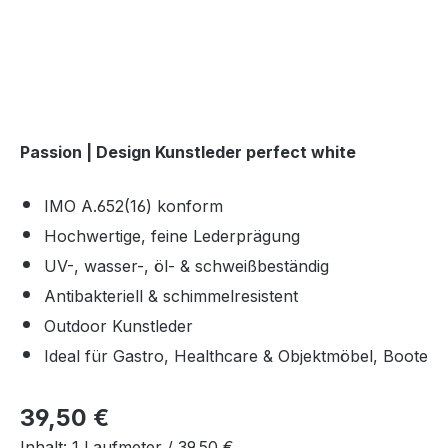
Passion | Design Kunstleder perfect white
IMO A.652(16) konform
Hochwertige, feine Lederprägung
UV-, wasser-, öl- & schweißbeständig
Antibakteriell & schimmelresistent
Outdoor Kunstleder
Ideal für Gastro, Healthcare & Objektmöbel, Boote
Regulärer Preis:
39,50 €
Inhalt:
1 Laufmeter /
39,50 €