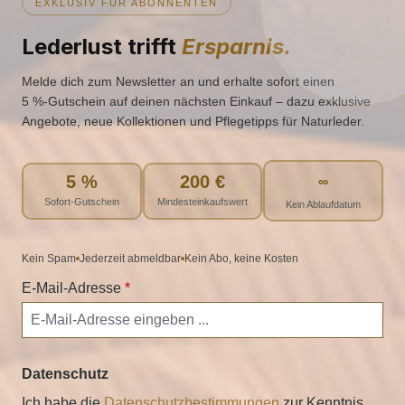
EXKLUSIV FÜR ABONNENTEN
Lederlust trifft
Ersparnis.
Melde dich zum Newsletter an und erhalte sofort einen
5 %‑Gutschein auf deinen nächsten Einkauf – dazu exklusive
Angebote, neue Kollektionen und Pflegetipps für Naturleder.
5 %
200 €
∞
Sofort-Gutschein
Mindesteinkaufswert
Kein Ablaufdatum
Kein Spam
Jederzeit abmeldbar
Kein Abo, keine Kosten
E-Mail-Adresse
*
Datenschutz
Ich habe die
Datenschutzbestimmungen
zur Kenntnis