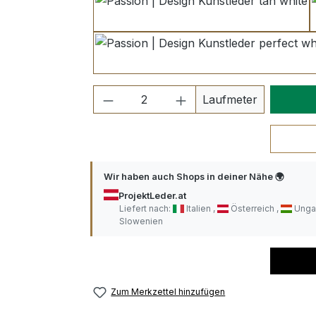
tan white
perfect white
Produkt Anzahl: Gib den ge
Laufmeter
Wir haben auch Shops in deiner Nähe 🌍
ProjektLeder.at
Liefert nach:
Italien
Österreich
Unga
Slowenien
Zum Merkzettel hinzufügen