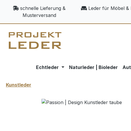
m Hauptinhalt springen
Zur Suche springen
Zur Hauptnavigation springen
schnelle Lieferung &
Leder für Möbel & 
Musterversand
Echtleder
Naturleder | Bioleder
Aut
Kunstleder
Bildergalerie überspringen