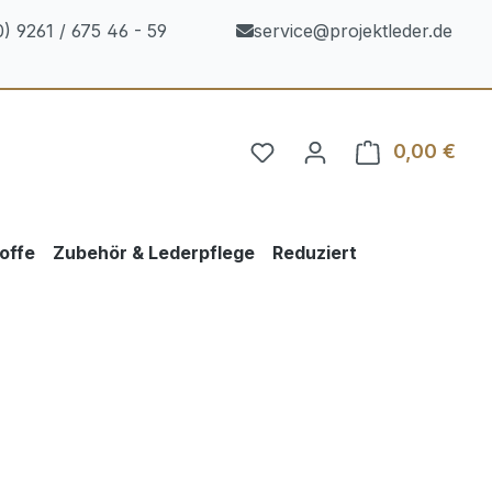
) 9261 / 675 46 - 59
service@projektleder.de
0,00 €
Ware
offe
Zubehör & Lederpflege
Reduziert