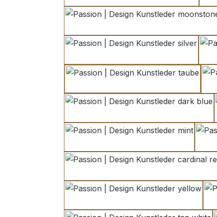
moonstone
silver
taube
dark blue
mint
cardinal red
yellow