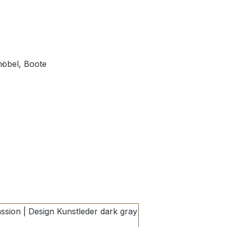
möbel, Boote
wählen
dark gray