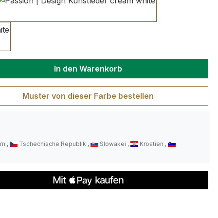
cream white
wünschten Wert ein oder benutze die S
In den Warenkorb
Muster von dieser Farbe bestellen
rn
Tschechische Republik
Slowakei
Kroatien