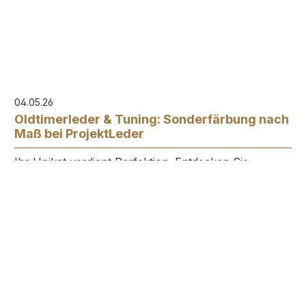
04.05.26
Oldtimerleder & Tuning: Sonderfärbung nach
Maß bei ProjektLeder
Ihr Unikat verdient Perfektion. Entdecken Sie
exklusive Sonderfärbungen für Oldtimer & Tuning.
OEM-Qualität, UV-Schutz und 3 Farbmuster zur
Auswahl.
Leder Jacki
7 Beiträge