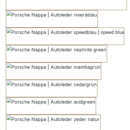
maritimblau | maritim blue
rivierablau
speedblau | speed blue
nephrite green
mambagrün
cedargrün
acidgreen
zeder natur