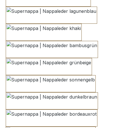
navygrau
lagunenblau
khaki
bambusgrün
grünbeige
sonnengelb
dunkelbraun
bordeauxrot