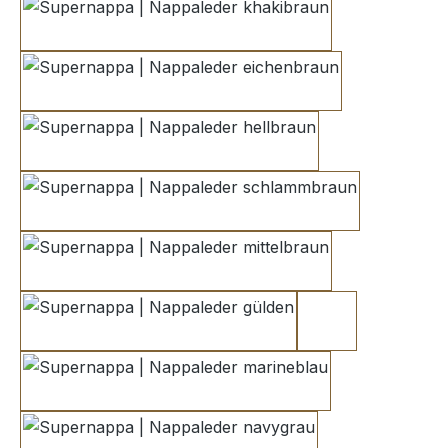
khakibraun
eichenbraun
hellbraun
schlammbraun
mittelbraun
gülden
saharabeige
marineblau