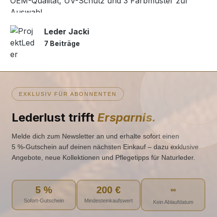
OEM-Qualität, UV-Schutz und 3 Farbmuster zur
Auswahl.
Leder Jacki
7 Beiträge
EXKLUSIV FÜR ABONNENTEN
Lederlust trifft
Ersparnis.
Melde dich zum Newsletter an und erhalte sofort einen
5 %‑Gutschein auf deinen nächsten Einkauf – dazu exklusive
Angebote, neue Kollektionen und Pflegetipps für Naturleder.
5 %
200 €
∞
Sofort-Gutschein
Mindesteinkaufswert
Kein Ablaufdatum